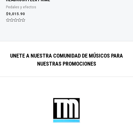
Pedales y efectos
$
9,015.90
Valorado
con
0
de
5
UNETE A NUESTRA COMUNIDAD DE
MÚSICOS
PARA
NUESTRAS PROMOCIONES