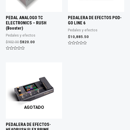
PEDAL ANALOGO TC
PEDALERA DE EFECTOS POD-
ELECTRONICS – RUSH
GO LINE 6
(Booster)
Pedales y efectos
Pedales y efectos
$
10,885.50
El
El
$
902.00
$
820.00
precio
precio
Valorado
original
actual
con
Valorado
0
era:
es:
con
de
0
$902.00.
$820.00.
5
de
5
AGOTADO
PEDALERA DE EFECTOS-
HEADRUSH FLEX PRIME