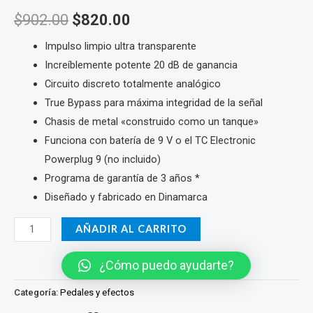
El
El
$
902.00
$
820.00
precio
precio
Impulso limpio ultra transparente
Increíblemente potente 20 dB de ganancia
original
actual
Circuito discreto totalmente analógico
era:
es:
True Bypass para máxima integridad de la señal
Chasis de metal «construido como un tanque»
$902.00.
$820.00.
Funciona con batería de 9 V o el TC Electronic
Powerplug 9 (no incluido)
Programa de garantía de 3 años *
Diseñado y fabricado en Dinamarca
PEDAL
AÑADIR AL CARRITO
ANALOGO
TC
¿Cómo puedo ayudarte?
ELECTRONICS
Categoría:
Pedales y efectos
-