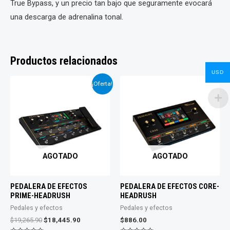
True Bypass, y un precio tan bajo que seguramente evocará
una descarga de adrenalina tonal.
Productos relacionados
USD
¡Oferta!
AGOTADO
AGOTADO
PEDALERA DE EFECTOS
PEDALERA DE EFECTOS CORE-
PRIME-HEADRUSH
HEADRUSH
Pedales y efectos
Pedales y efectos
El
El
$
19,265.90
$
18,445.90
$
886.00
precio
precio