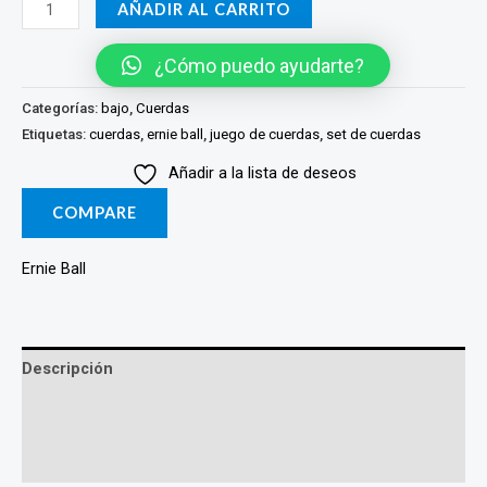
Cuerdas
AÑADIR AL CARRITO
de
Bajo
¿Cómo puedo ayudarte?
Eléctrico
Categorías:
bajo
,
Cuerdas
2834
Etiquetas:
cuerdas
,
ernie ball
,
juego de cuerdas
,
set de cuerdas
ERNIE
Añadir a la lista de deseos
BALL
cantidad
COMPARE
Ernie Ball
Descripción
Marca
Valoraciones (0)