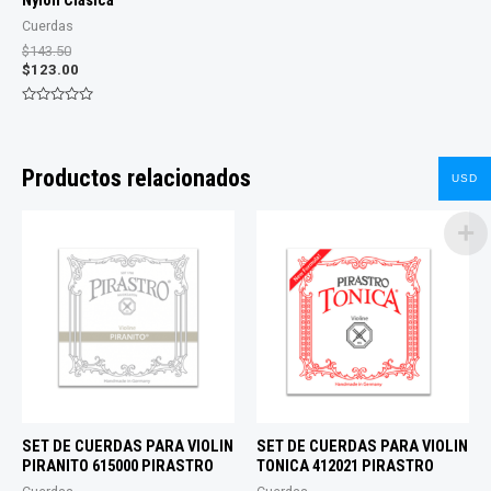
Cuerdas
El
$
143.50
precio
El
$
123.00
original
precio
era:
actual
Valorado
$143.50.
es:
con
0
$123.00.
de
5
Productos relacionados
USD
SET DE CUERDAS PARA VIOLIN
SET DE CUERDAS PARA VIOLIN
PIRANITO 615000 PIRASTRO
TONICA 412021 PIRASTRO