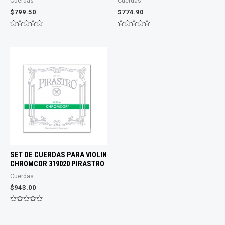
Cuerdas
Cuerdas
$
799.50
$
774.90
Valorado
Valorado
con
con
0
0
de
de
5
5
SET DE CUERDAS PARA VIOLIN
CHROMCOR 319020 PIRASTRO
Cuerdas
$
943.00
Valorado
con
0