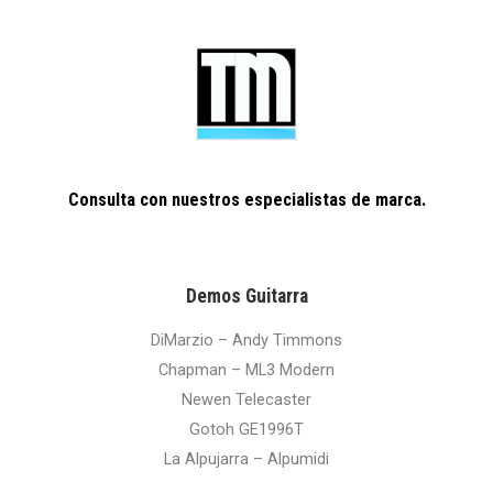
1
.
5
4
0
8
0
.
.
0
0
.
Consulta con nuestros especialistas de marca.
Demos Guitarra
DiMarzio – Andy Timmons
Chapman – ML3 Modern
Newen Telecaster
Gotoh GE1996T
La Alpujarra – Alpumidi