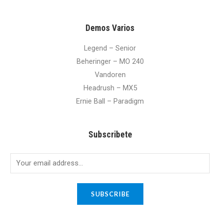
Demos Varios
Legend – Senior
Beheringer – MO 240
Vandoren
Headrush – MX5
Ernie Ball – Paradigm
Subscribete
E
m
a
SUBSCRIBE
i
l