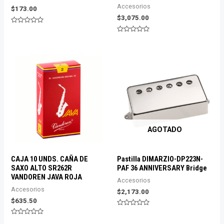
Accesorios
$
173.00
$
3,075.00
Valorado
con
Valorado
0
con
de
0
5
de
5
AGOTADO
CAJA 10 UNDS. CAÑA DE
Pastilla DIMARZIO-DP223N-
SAXO ALTO SR262R
PAF 36 ANNIVERSARY Bridge
VANDOREN JAVA ROJA
Accesorios
Accesorios
$
2,173.00
$
635.50
Valorado
con
Valorado
0