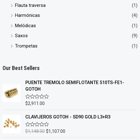
Flauta traversa
(1)
Harmónicas
(4)
Melódicas
(1)
Saxos
(9)
Trompetas
(1)
Our Best Sellers
PUENTE TREMOLO SEMIFLOTANTE 510TS-FE1-
GOTOH
$
2,911.00
V
a
l
o
CLAVIJEROS GOTOH - SD90 GOLD L3+R3
r
a
d
E
E
$
1,148.00
$
1,107.00
V
o
a
l
l
c
l