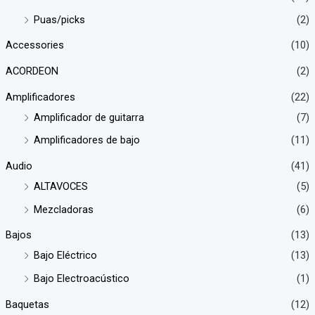
Puas/picks
(2)
n
x
i
i
Accessories
(10)
ACORDEON
(2)
o
o
Amplificadores
(22)
Amplificador de guitarra
(7)
Amplificadores de bajo
(11)
Audio
(41)
ALTAVOCES
(5)
Mezcladoras
(6)
Bajos
(13)
Bajo Eléctrico
(13)
Bajo Electroacústico
(1)
Baquetas
(12)