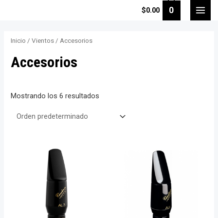
Ir
0
$
0.00
MAI
al
contenido
MEN
Inicio
/
Vientos
/ Accesorios
Accesorios
Mostrando los 6 resultados