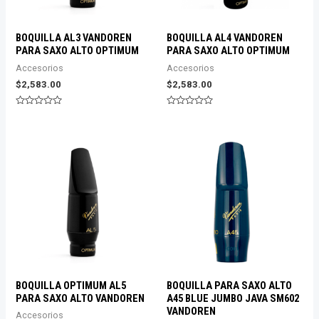
BOQUILLA AL3 VANDOREN
BOQUILLA AL4 VANDOREN
PARA SAXO ALTO OPTIMUM
PARA SAXO ALTO OPTIMUM
Accesorios
Accesorios
$
2,583.00
$
2,583.00
Valorado
Valorado
con
con
0
0
de
de
5
5
BOQUILLA OPTIMUM AL5
BOQUILLA PARA SAXO ALTO
PARA SAXO ALTO VANDOREN
A45 BLUE JUMBO JAVA SM602
VANDOREN
Accesorios