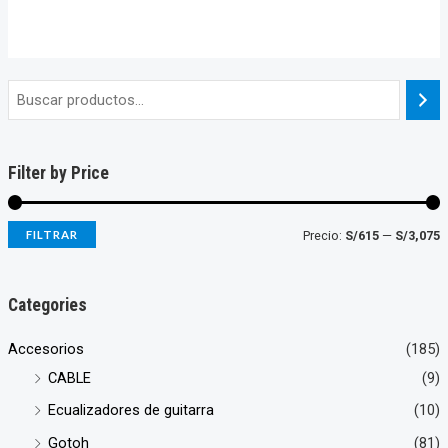
con
de
0
5
de
5
Filter by Price
P
P
FILTRAR
Precio:
S/615
—
S/3,075
r
r
e
e
Categories
c
c
Accesorios
(185)
i
i
CABLE
(9)
o
o
Ecualizadores de guitarra
(10)
Gotoh
(81)
í
á