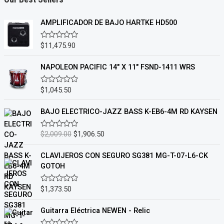
AMPLIFICADOR DE BAJO HARTKE HD500
$
11,475.90
V
a
l
o
NAPOLEON PACIFIC 14″ X 11″ FSND-1411 WRS
r
a
d
$
1,045.50
V
o
a
c
l
o
o
BAJO ELECTRICO-JAZZ BASS K-EB6-4M RD KAYSEN
n
r
0
a
d
d
E
E
$
2,009.00
$
1,906.50
V
e
o
a
5
l
l
c
l
o
p
p
o
CLAVIJEROS CON SEGURO SG381 MG-T-07-L6-CK
n
r
r
r
GOTOH
0
a
d
e
e
d
e
o
c
c
5
$
1,373.50
V
c
a
i
i
o
l
n
o
o
o
Guitarra Eléctrica NEWEN - Relic
0
r
o
a
d
a