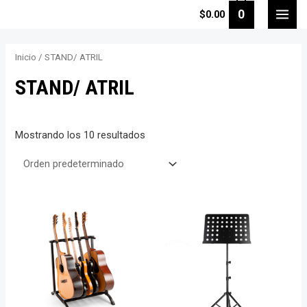
Ir
0
$
0.00
MAI
al
contenido
MEN
Inicio
/ STAND/ ATRIL
STAND/ ATRIL
Mostrando los 10 resultados