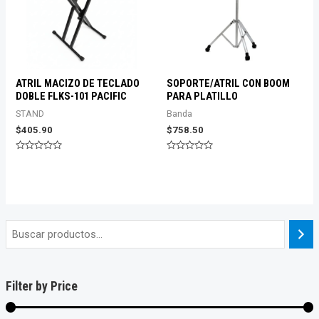
ATRIL MACIZO DE TECLADO
SOPORTE/ATRIL CON BOOM
DOBLE FLKS-101 PACIFIC
PARA PLATILLO
STAND
Banda
$
405.90
$
758.50
Valorado
Valorado
con
con
0
0
de
de
5
5
Filter by Price