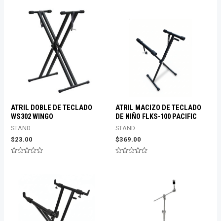
5
de
5
ATRIL DOBLE DE TECLADO
ATRIL MACIZO DE TECLADO
WS302 WINGO
DE NIÑO FLKS-100 PACIFIC
STAND
STAND
$
23.00
$
369.00
Valorado
Valorado
con
con
0
0
de
de
5
5