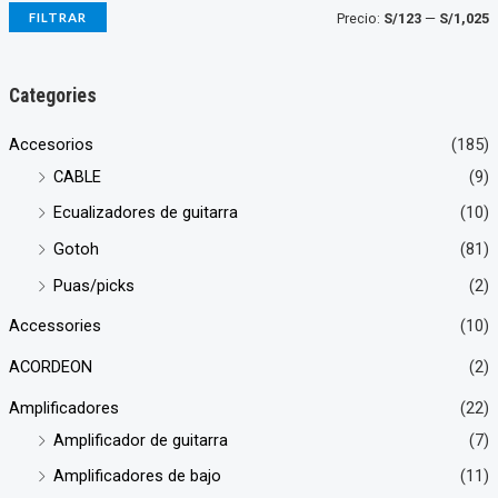
P
P
FILTRAR
Precio:
S/123
—
S/1,025
r
r
e
e
Categories
c
c
Accesorios
(185)
i
i
CABLE
(9)
o
o
Ecualizadores de guitarra
(10)
Gotoh
(81)
í
á
Puas/picks
(2)
n
x
i
i
Accessories
(10)
ACORDEON
(2)
o
o
Amplificadores
(22)
Amplificador de guitarra
(7)
Amplificadores de bajo
(11)