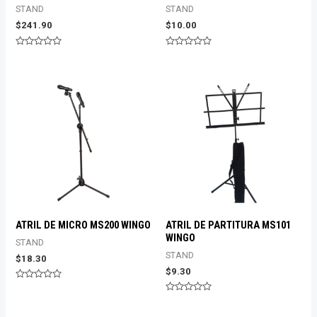
STAND
STAND
$
241.90
$
10.00
Valorado
Valorado
con
con
0
0
de
de
5
5
ATRIL DE MICRO MS200 WINGO
ATRIL DE PARTITURA MS101
WINGO
STAND
STAND
$
18.30
$
9.30
Valorado
con
Valorado
0
con
de
0