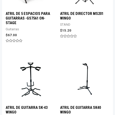
ATRIL DE 5 ESPACIOS PARA
ATRIL DE DIRECTOR MS201
GUITARRAS -GS7561 ON-
WINGO
STAGE
STAND
Guitarras
$
15.20
$
67.00
Valorado
con
Valorado
0
con
de
0
5
de
5
ATRIL DE GUITARRA SK-43
ATRIL DE GUITARRA SK40
WINGO
WINGO